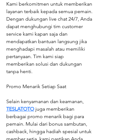
Kami berkomitmen untuk memberikan 
layanan terbaik kepada semua pemain. 
Dengan dukungan live chat 24/7, Anda 
dapat menghubungi tim customer 
service kami kapan saja dan 
mendapatkan bantuan langsung jika 
menghadapi masalah atau memiliki 
pertanyaan. Tim kami siap 
memberikan solusi dan dukungan 
tanpa henti.
Promo Menarik Setiap Saat
Selain kenyamanan dan keamanan, 
TESLATOTO
 juga memberikan 
berbagai promo menarik bagi para 
pemain. Mulai dari bonus sambutan, 
cashback, hingga hadiah spesial untuk 
member setia, kami pastikan Anda 