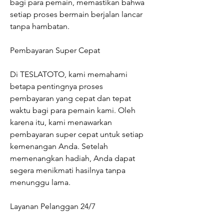
bagi para pemain, memastikan bahwa 
setiap proses bermain berjalan lancar 
tanpa hambatan.
Pembayaran Super Cepat
Di TESLATOTO, kami memahami 
betapa pentingnya proses 
pembayaran yang cepat dan tepat 
waktu bagi para pemain kami. Oleh 
karena itu, kami menawarkan 
pembayaran super cepat untuk setiap 
kemenangan Anda. Setelah 
memenangkan hadiah, Anda dapat 
segera menikmati hasilnya tanpa 
menunggu lama.
Layanan Pelanggan 24/7