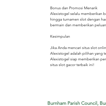
Bonus dan Promosi Menarik
Alexistogel selalu memberikan b
hingga turnamen slot dengan hadi
bermain dan memberikan peluan
Kesimpulan
Jika Anda mencari situs slot on
Alexistogel adalah pilihan yang
Alexistogel siap memberikan pen
situs slot gacor terbaik ini!
Burnham Parish Council, Bu