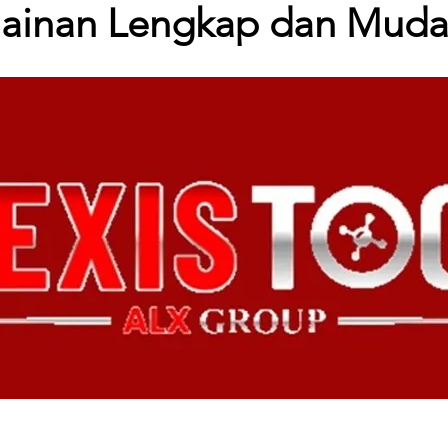
ainan Lengkap dan Mud