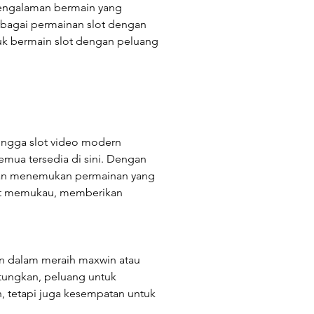
 pengalaman bermain yang 
rbagai permainan slot dengan 
tuk bermain slot dengan peluang 
hingga slot video modern 
semua tersedia di sini. Dengan 
akan menemukan permainan yang 
ngat memukau, memberikan 
n dalam meraih maxwin atau 
tungkan, peluang untuk 
 tetapi juga kesempatan untuk 